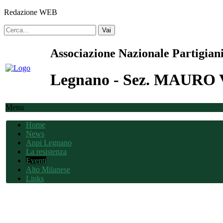
Redazione WEB
Vai
Associazione Nazionale Partigiani
Legnano - Sez. MAUR
Menu
Home
News
Anpi Legnano
La resistenza
Eventi
Alto Milanese
Links