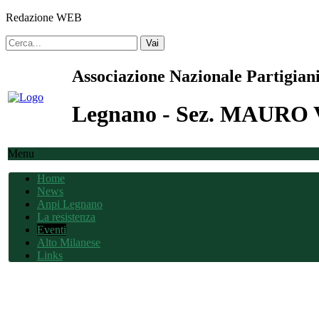
Redazione WEB
Vai
Associazione Nazionale Partigiani
Legnano - Sez. MAUR
Menu
Home
News
Anpi Legnano
La resistenza
Eventi
Alto Milanese
Links