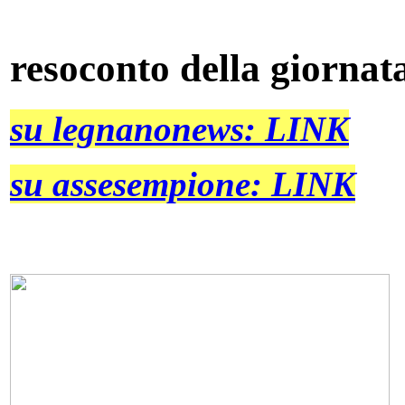
resoconto della giornat
su legnanonews: LINK
su assesempione: LINK