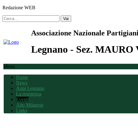
Redazione WEB
Vai
Associazione Nazionale Partigiani
Legnano - Sez. MAUR
Menu
Home
News
Anpi Legnano
La resistenza
Eventi
Alto Milanese
Links