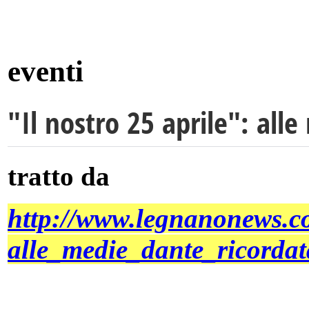
eventi
"Il nostro 25 aprile": all
tratto da
http://www.legnanonews.c
alle_medie_dante_ricordat