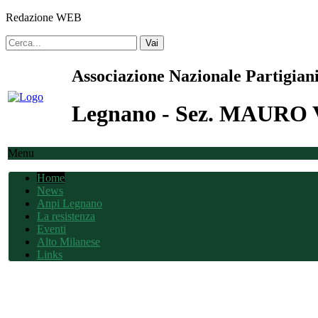
Redazione WEB
Vai
Associazione Nazionale Partigiani
Legnano - Sez. MAUR
Menu
Home
News
Anpi Legnano
La resistenza
Eventi
Alto Milanese
Links