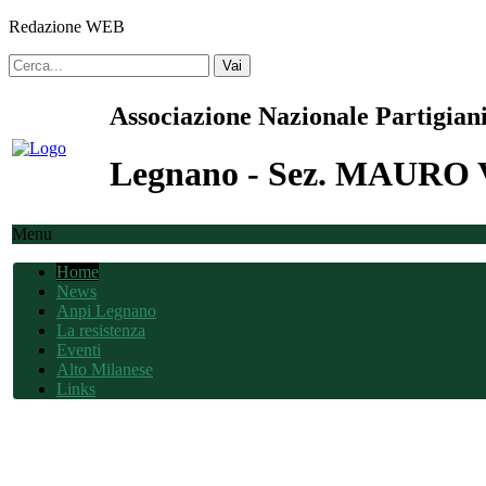
Redazione WEB
Vai
Associazione Nazionale Partigiani
Legnano - Sez. MAUR
Menu
Home
News
Anpi Legnano
La resistenza
Eventi
Alto Milanese
Links